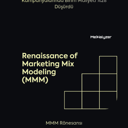
Kampanyalarında Birim Maliyeti %28
Düşürdü
MMM Rönesansı