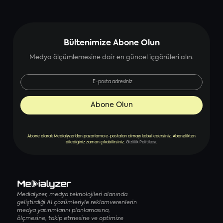
Bültenimize Abone Olun
Medya ölçümlemesine dair en güncel içgörüleri alın.
Abone olarak Medialyzer’dan pazarlama e-postaları almayı kabul edersiniz. Abonelikten
dilediğiniz zaman çıkabilirsiniz.
Gizlilik Politikası
.
Medialyzer, medya teknolojileri alanında
geliştirdiği AI çözümleriyle reklamverenlerin
medya yatırımlarını planlamasına,
ölçmesine, takip etmesine ve optimize