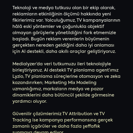
Teknoloji ve medya tutkusu olan bir ekip olarak,
reklamların etkinliğinin ölçümü hakkında yeni
fikirlerimiz var. Yolculuğumuz, TV kampanyalarının
hâlâ eski yöntemler ve çoğunlukla objektif
olmayan görüşlerle yönetildiğini fark etmemizle
başladı. Bugün reklam verenlerin büyümenin
gerçekten nereden geldiğini daha iyi anlaması
için AI destekli, daha akıllı araçlar geliştiriyoruz.
Medialyzer’da veri tutkumuzu ileri teknolojiyle
birleştiriyoruz. AI destekli TV planlama agent’ımız
Lyzio, TV planlama süreçlerine otomasyon ve zeka
kazandırırken; Marketing Mix Modeling
uzmanlığımız, markaların medya ve pazar
dinamiklerini daha bütüncül şekilde görmesine
yardımcı oluyor.
Güvenilir çözümlerimiz TV Attribution ve TV
Tracking ise kampanya performansına gerçek
zamanlı içgörüler ve daha fazla şeffaflık
sunmaya devam ediyor.